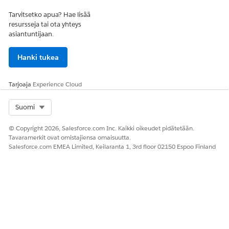
Tarvitsetko apua? Hae lisää
resursseja tai ota yhteys
asiantuntijaan.
Hanki tukea
Tarjoaja
Experience Cloud
Select Org
Suomi
© Copyright 2026, Salesforce.com Inc. Kaikki oikeudet pidätetään.
Tavaramerkit ovat omistajiensa omaisuutta.
Salesforce.com EMEA Limited, Keilaranta 1, 3rd floor 02150 Espoo Finland