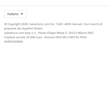
Select Org
Italiano
© Copyright 2026, Salesforce.com Inc. Tutti i diritti riservati. Vari marchi di
proprietà dei rispettivi titolari.
salesforce.com Italy S.r.l., Piazza Filippo Meda 5, 20121 Milano (MI)
Capitale sociale 10.000 euro - Numero REA MI-1785731 P.IVA
04959160963